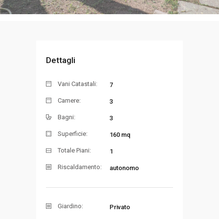
Dettagli
Vani Catastali:
7
Camere:
3
Bagni:
3
Superficie:
160 mq
Totale Piani:
1
Riscaldamento:
autonomo
Giardino:
Privato